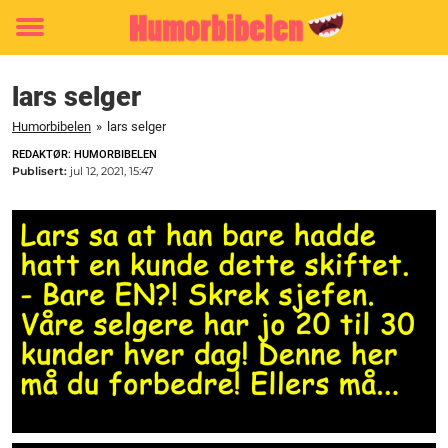
Toggle
menu
lars selger
Humorbibelen
»
lars selger
REDAKTØR: HUMORBIBELEN
Publisert:
jul 12, 2021, 15:47