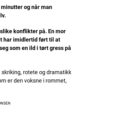
n minutter og når man
lv.
slike konflikter på. En mor
 har imidlertid ført til at
eg som en ild i tørt gress på
t skriking, rotete og dramatikk
om er den voksne i rommet,