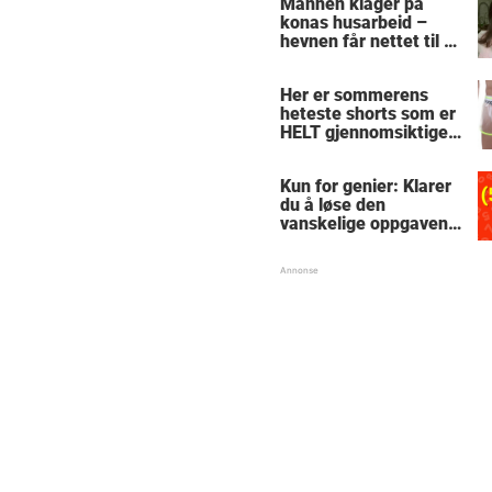
Mannen klager på
konas husarbeid –
hevnen får nettet til å
le
Her er sommerens
heteste shorts som er
HELT gjennomsiktige
– kjenner du noen
som burde slå til?
Kun for genier: Klarer
du å løse den
vanskelige oppgaven
med enkel
skolematte?