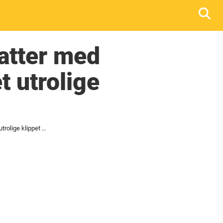
datter med
t utrolige
Mor treffer kranglete tenåringsdatter med tøffel fra 30 meters avstand – det utrolige klippet har blitt sett av tusenvis