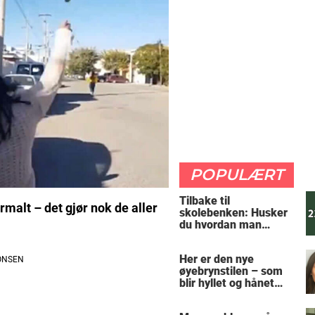
POPULÆRT
Tilbake til
alt – det gjør nok de aller
skolebenken: Husker
du hvordan man
regner ut oppgaven?
Her er den nye
øyebrynstilen – som
blir hyllet og hånet
over hele verden