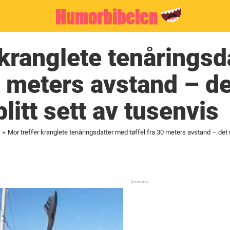
 kranglete tenårings
0 meters avstand – de
blitt sett av tusenvis
»