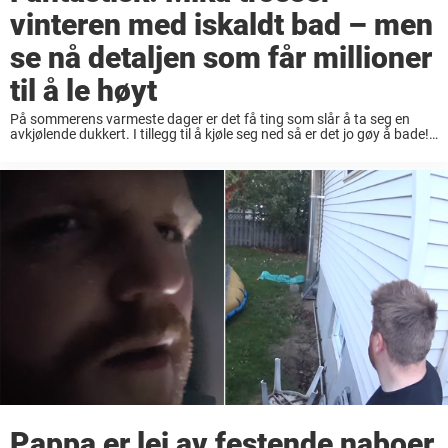
vinteren med iskaldt bad – men
se nå detaljen som får millioner
til å le høyt
På sommerens varmeste dager er det få ting som slår å ta seg en
avkjølende dukkert. I tillegg til å kjøle seg ned så er det jo gøy å bade!
Vår kjære nabo Finland kalles ...
Pappa er lei av festende naboer