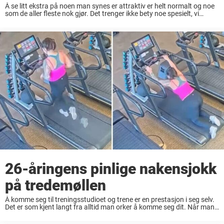
Å se litt ekstra på noen man synes er attraktiv er helt normalt og noe
som de aller fleste nok gjør. Det trenger ikke bety noe spesielt, vi
mennesker er jo tross alt dyr og ...
26-åringens pinlige nakensjokk
på tredemøllen
Å komme seg til treningsstudioet og trene er en prestasjon i seg selv.
Det er som kjent langt fra alltid man orker å komme seg dit. Når man
først kommer dit, så er det ofte ...