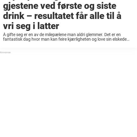
gjestene ved første og siste
drink – resultatet får alle til å
vri seg i latter
Å gifte seg er en av de milepælene man aldri glemmer. Det er en
fantastisk dag hvor man kan feire kjærligheten og love sin elskede
evig troskap, i selskap med alle nære og kjære man ...