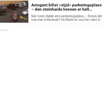
Arrogant bilist «stjal» parkeringsplass
– den steinharde hevnen er helt
fantastisk
Når noen stjeler ens parkeringsplass – finnes det
noe mer irriterende? De fleste av oss har vært der.
Man har stått og ventet på en full
parkeringsplass og akkurat når man får en
åpning dukker ...