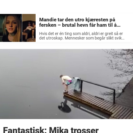
Mandie tar den utro kjæresten på
fersken – brutal hevn får ham til å
skrike høyt
Hvis det er én ting som aldri, aldri er greit så er
det utroskap. Mennesker som begår slikt svik
skader både relasjoner og andres selvfølelse – og
det er virkelig noe som ikke bare skal viftes ...
Fantastisk: Mika trosser