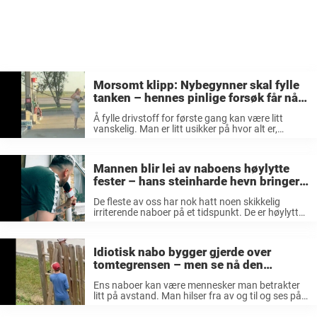
Morsomt klipp: Nybegynner skal fylle
tanken – hennes pinlige forsøk får nå
hele nettet til å le høyt
Å fylle drivstoff for første gang kan være litt
vanskelig. Man er litt usikker på hvor alt er,
hvordan man gjør det, og alt kan lett bli litt
stressende i en slik situasjon. Da kan ...
Mannen blir lei av naboens høylytte
fester – hans steinharde hevn bringer
idiotene umiddelbart ned på jorden
De fleste av oss har nok hatt noen skikkelig
irriterende naboer på et tidspunkt. De er høylytte,
spiller mye musikk og viker ikke unna å feste ut i
de små timer. Det man kan gjøre ...
Idiotisk nabo bygger gjerde over
tomtegrensen – men se nå den
fantastiske hevnen som lærer ham en
Ens naboer kan være mennesker man betrakter
ekte lekse
litt på avstand. Man hilser fra av og til og ses på
ryddedager. Eller så kan de faktisk bli gode
venner, som man omgås med fra tid til ...