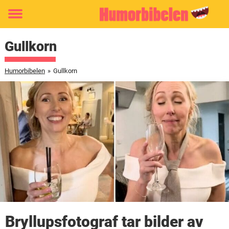
Toggle
menu
Gullkorn
Humorbibelen
»
Gullkorn
Bryllupsfotograf tar bilder av