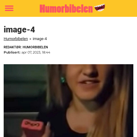
Toggle
menu
image-4
Humorbibelen
»
image-4
REDAKTØR: HUMORBIBELEN
Publisert:
apr 07, 2023, 18:44