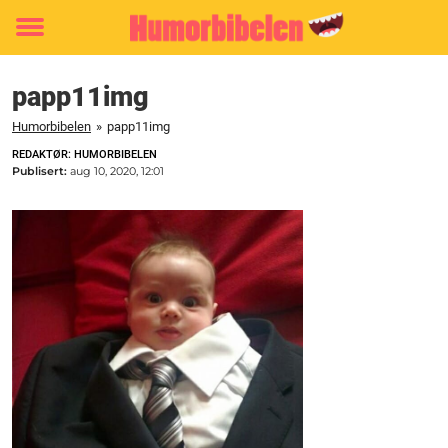
Toggle
menu
papp11img
Humorbibelen
»
papp11img
REDAKTØR: HUMORBIBELEN
Publisert:
aug 10, 2020, 12:01