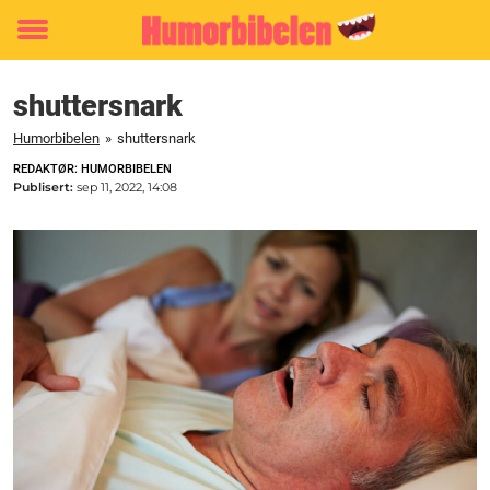
Toggle
menu
shuttersnark
Humorbibelen
»
shuttersnark
REDAKTØR: HUMORBIBELEN
Publisert:
sep 11, 2022, 14:08