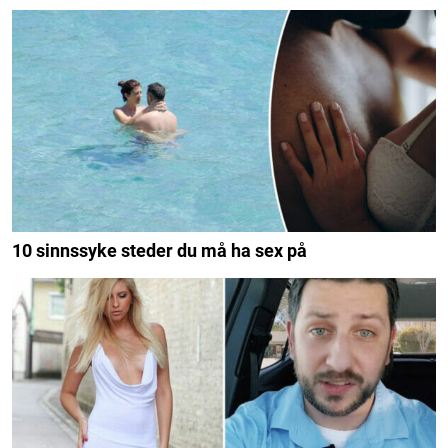
10 sinnssyke steder du må ha sex på