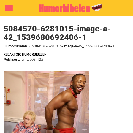
Toggle
menu
5084570-6281015-image-a-
42_1539680692406-1
Humorbibelen
»
5084570-6281015-image-a-42_1539680692406-1
REDAKTØR: HUMORBIBELEN
Publisert:
jul 17, 2021, 12:21