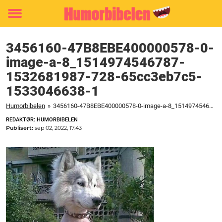
Toggle
menu
3456160-47B8EBE400000578-0-
image-a-8_1514974546787-
1532681987-728-65cc3eb7c5-
1533046638-1
Humorbibelen
»
3456160-47B8EBE400000578-0-image-a-8_1514974546787-1532681987-728-65cc3eb7c5-1533046638-1
REDAKTØR: HUMORBIBELEN
Publisert:
sep 02, 2022, 17:43