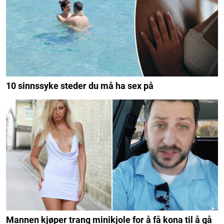
10 sinnssyke steder du må ha sex på
Mannen kjøper trang minikjole for å få kona til å gå