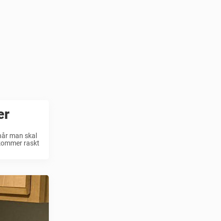
er
 når man skal
 kommer raskt