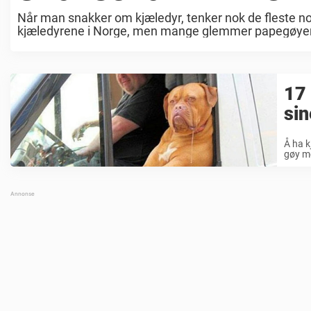
Når man snakker om kjæledyr, tenker nok de fleste no
kjæledyrene i Norge, men mange glemmer papegøyen s
17 
sin
Å ha k
gøy med