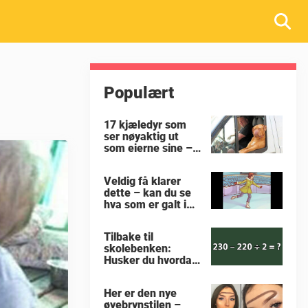
Populært
17 kjæledyr som
ser nøyaktig ut
som eierne sine –
nummer 9 er jo
virkelig prikk lik
Veldig få klarer
dette – kan du se
hva som er galt i
dette bildet?
Tilbake til
skolebenken:
Husker du hvordan
man regner ut
oppgaven?
Her er den nye
øyebrynstilen –