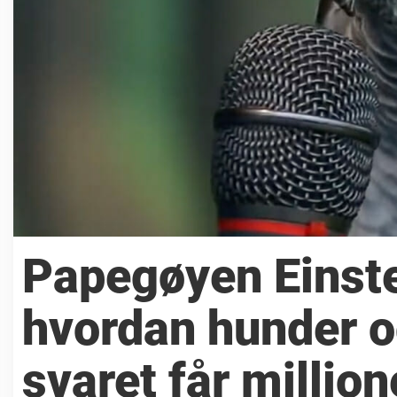
Papegøyen Einste
hvordan hunder og
svaret får millione