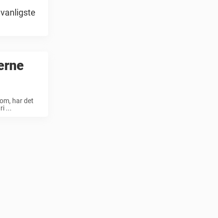
 vanligste
erne
om, har det
i ...