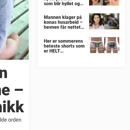
som blir hyllet og
hånet over hele
verden
Mannen klager på
konas husarbeid –
hevnen får nettet
til å le
Her er sommerens
heteste shorts som
er HELT
gjennomsiktige –
kjenner du noen
som burde slå til?
rn
ne –
nikk
olde orden