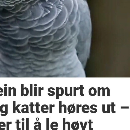
in blir spurt om
 katter høres ut –
r til å le høyt