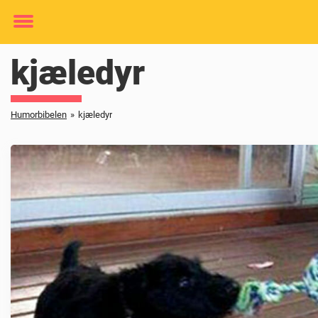
Toggle
menu
kjæledyr
Humorbibelen
»
kjæledyr