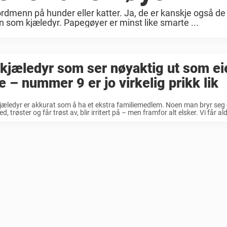
rdmenn på hunder eller katter. Ja, de er kanskje også de
om kjæledyr. Papegøyer er minst like smarte ...
kjæledyr som ser nøyaktig ut som ei
e – nummer 9 er jo virkelig prikk lik
jæledyr er akkurat som å ha et ekstra familiemedlem. Noen man bryr seg 
, trøster og får trøst av, blir irritert på – men framfor alt elsker. Vi får aldr