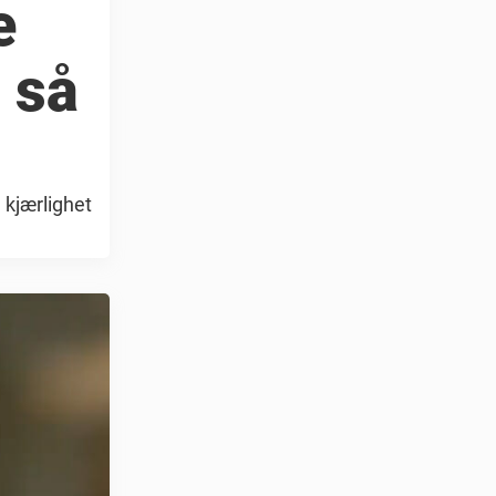
e
 så
 kjærlighet