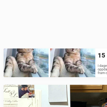
15 
I dage
oppdat
fram o