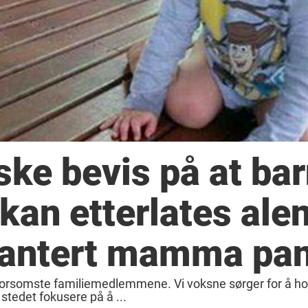
iske bevis på at ba
 kan etterlates ale
rantert mamma pa
 morsomste familiemedlemmene. Vi voksne sørger for å h
stedet fokusere på å ...