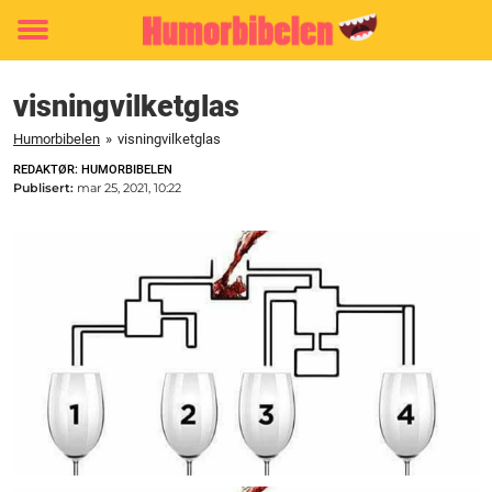
Toggle
menu
visningvilketglas
Humorbibelen
»
visningvilketglas
REDAKTØR: HUMORBIBELEN
Publisert:
mar 25, 2021, 10:22