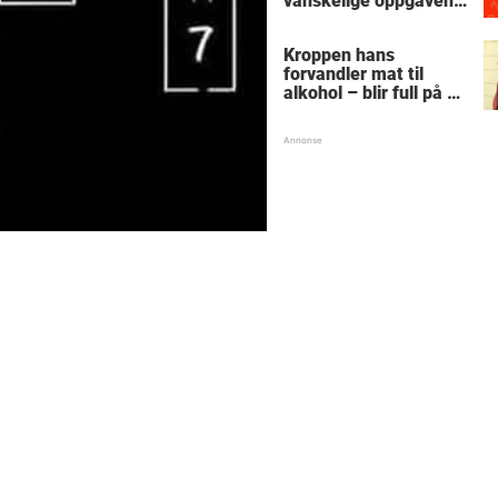
vanskelige oppgaven
med enkel
skolematte?
Kroppen hans
forvandler mat til
alkohol – blir full på et
stykke sukkerbrød:
"Snakker tull og går
rundt i sirkler"