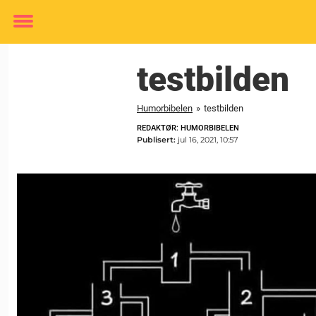
Toggle
menu
testbilden
Humorbibelen
»
testbilden
REDAKTØR: HUMORBIBELEN
Publisert:
jul 16, 2021, 10:57