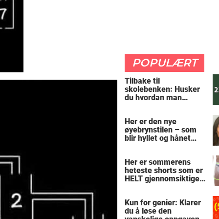
POPULÆRT
Tilbake til
skolebenken: Husker
du hvordan man
regner ut oppgaven?
Her er den nye
øyebrynstilen – som
blir hyllet og hånet
over hele verden
Her er sommerens
heteste shorts som er
HELT gjennomsiktige
– kjenner du noen
som burde slå til?
Kun for genier: Klarer
du å løse den