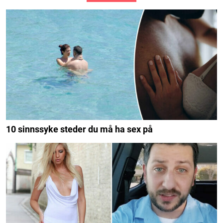
10 sinnssyke steder du må ha sex på