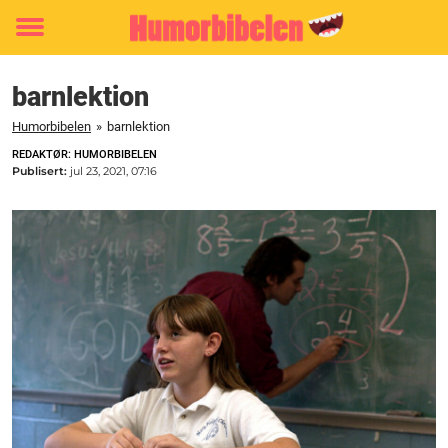
Toggle
menu
barnlektion
Humorbibelen
»
barnlektion
REDAKTØR: HUMORBIBELEN
Publisert:
jul 23, 2021, 07:16