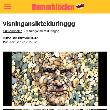
Toggle
menu
visningansiktekluringgg
Humorbibelen
»
visningansiktekluringgg
REDAKTØR: HUMORBIBELEN
Publisert:
jan 22, 2022, 14:15