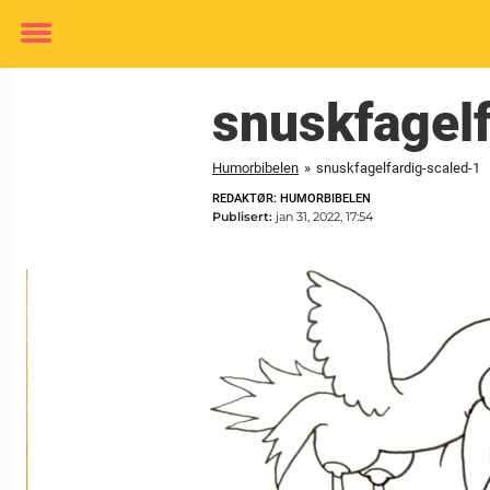
Toggle
menu
snuskfagel
Humorbibelen
»
snuskfagelfardig-scaled-1
REDAKTØR: HUMORBIBELEN
Publisert:
jan 31, 2022, 17:54