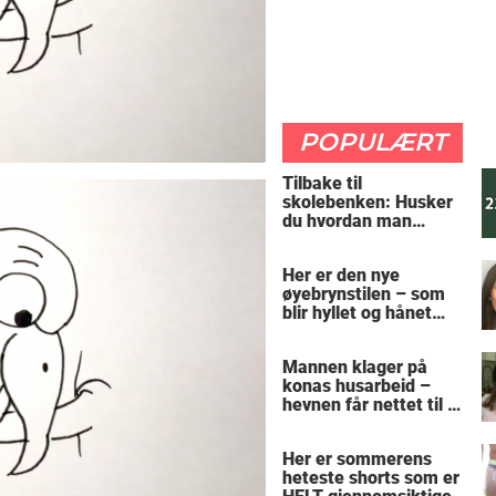
POPULÆRT
Tilbake til
skolebenken: Husker
du hvordan man
regner ut oppgaven?
Her er den nye
øyebrynstilen – som
blir hyllet og hånet
over hele verden
Mannen klager på
konas husarbeid –
hevnen får nettet til å
le
Her er sommerens
heteste shorts som er