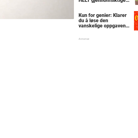
HELT gjennomsiktige
– kjenner du noen
som burde slå til?
Kun for genier: Klarer
du å løse den
vanskelige oppgaven
med enkel
skolematte?