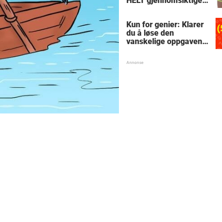
HELT gjennomsiktige
– kjenner du noen
som burde slå til?
Kun for genier: Klarer
du å løse den
vanskelige oppgaven
med enkel
skolematte?