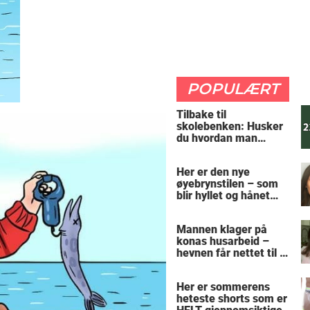
POPULÆRT
Tilbake til
skolebenken: Husker
du hvordan man
regner ut oppgaven?
Her er den nye
øyebrynstilen – som
blir hyllet og hånet
over hele verden
Mannen klager på
konas husarbeid –
hevnen får nettet til å
le
Her er sommerens
heteste shorts som er