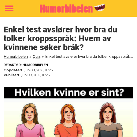
Toggle
menu
Enkel test avslører hvor bra du
tolker kroppsspråk: Hvem av
kvinnene søker bråk?
Humorbibelen
»
Quiz
»
Enkel test avslører hvor bra du tolker kroppsspråk: Hvem av kvinnene søker bråk?
REDAKTØR: HUMORBIBELEN
Oppdatert:
jun 09, 2021, 10:25
Publisert:
jun 09, 2021, 10:25