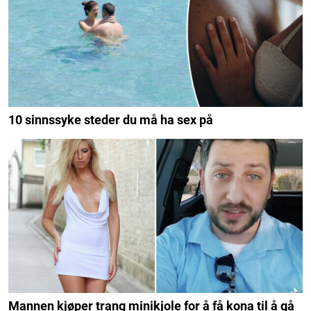
10 sinnssyke steder du må ha sex på
Mannen kjøper trang minikjole for å få kona til å gå