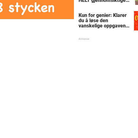
HELT gjennomsiktige
– kjenner du noen
som burde slå til?
Kun for genier: Klarer
du å løse den
vanskelige oppgaven
med enkel
skolematte?