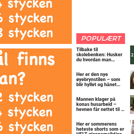
POPULÆRT
Tilbake til
skolebenken: Husker
du hvordan man
regner ut oppgaven?
Her er den nye
øyebrynstilen – som
blir hyllet og hånet
over hele verden
Mannen klager på
konas husarbeid –
hevnen får nettet til å
le
Her er sommerens
heteste shorts som er