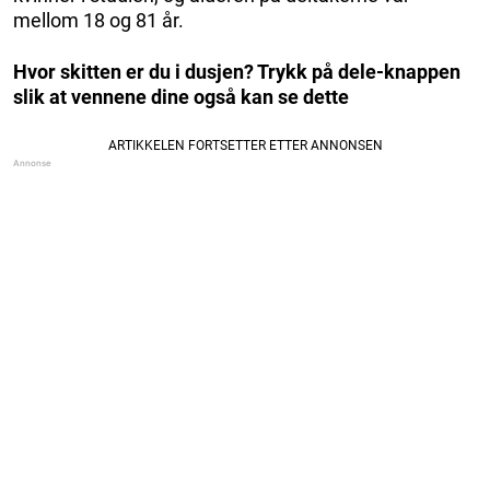
mellom 18 og 81 år.
Hvor skitten er du i dusjen? Trykk på dele-knappen
slik at vennene dine også kan se dette