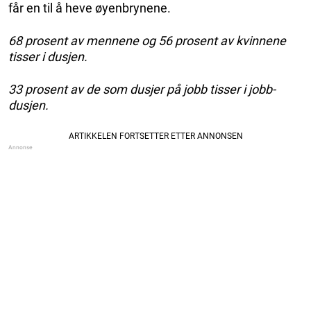
får en til å heve øyenbrynene.
68 prosent av mennene og 56 prosent av kvinnene
tisser i dusjen.
33 prosent av de som dusjer på jobb tisser i jobb-
dusjen.