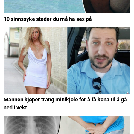
10 sinnssyke steder du må ha sex på
Mannen kjøper trang minikjole for å få kona til å gå
ned i vekt