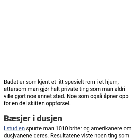
Badet er som kjent et litt spesielt rom i et hjem,
ettersom man gjør helt private ting som man aldri
ville gjort noe annet sted. Noe som også åpner opp
for en del skitten oppførsel.
Bæsjer i dusjen
I studien
spurte man 1010 briter og amerikanere om
dusjvanene deres. Resultatene viste noen ting som