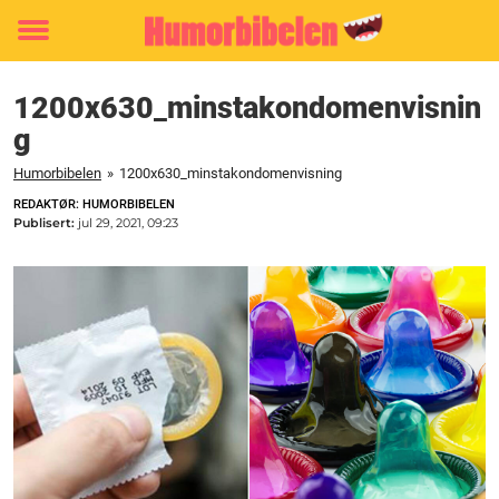
Toggle
menu
1200x630_minstakondomenvisnin
g
Humorbibelen
»
1200x630_minstakondomenvisning
REDAKTØR: HUMORBIBELEN
Publisert:
jul 29, 2021, 09:23