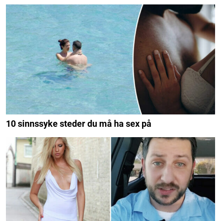
10 sinnssyke steder du må ha sex på