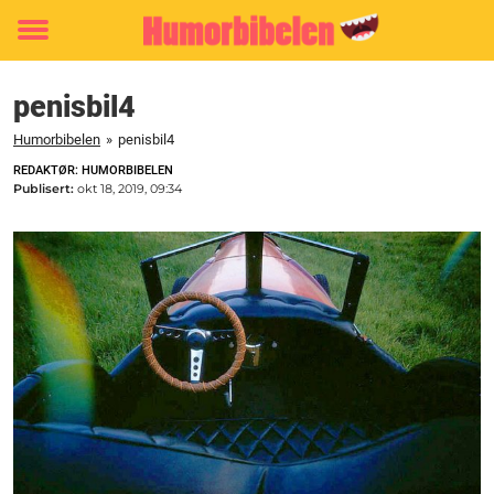
Toggle
menu
penisbil4
Humorbibelen
»
penisbil4
REDAKTØR: HUMORBIBELEN
Publisert:
okt 18, 2019, 09:34