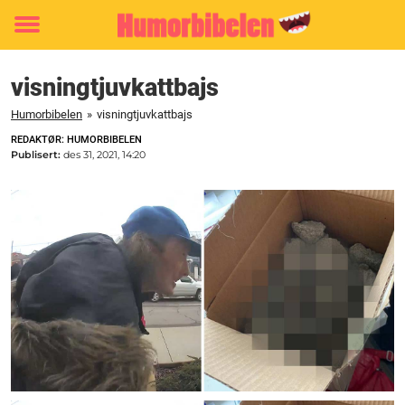
Toggle
menu
visningtjuvkattbajs
Humorbibelen
»
visningtjuvkattbajs
REDAKTØR: HUMORBIBELEN
Publisert:
des 31, 2021, 14:20