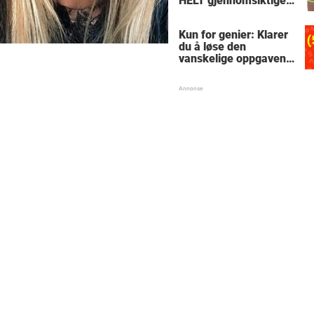
HELT gjennomsiktige
– kjenner du noen
som burde slå til?
Kun for genier: Klarer
du å løse den
vanskelige oppgaven
med enkel
skolematte?