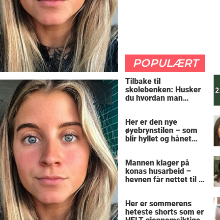
POPULÆRT
Tilbake til
skolebenken: Husker
du hvordan man
regner ut oppgaven?
Her er den nye
øyebrynstilen – som
blir hyllet og hånet
over hele verden
Mannen klager på
konas husarbeid –
hevnen får nettet til å
le
Her er sommerens
heteste shorts som er