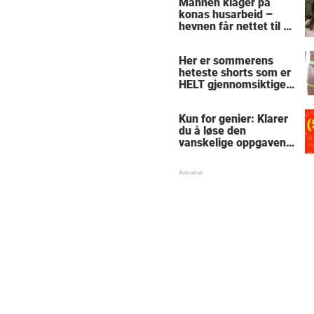
Mannen klager på
konas husarbeid –
hevnen får nettet til å
le
Her er sommerens
heteste shorts som er
HELT gjennomsiktige
– kjenner du noen
som burde slå til?
Kun for genier: Klarer
du å løse den
vanskelige oppgaven
med enkel
skolematte?