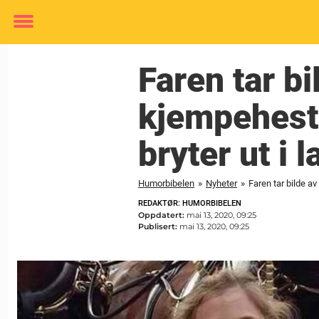
Toggle
menu
Faren tar bi
kjempehest
bryter ut i l
Humorbibelen
»
Nyheter
»
Faren tar bilde a
REDAKTØR: HUMORBIBELEN
Oppdatert:
mai 13, 2020, 09:25
Publisert:
mai 13, 2020, 09:25