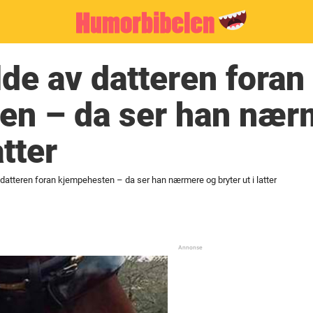
lde av datteren foran
en – da ser han nær
atter
v datteren foran kjempehesten – da ser han nærmere og bryter ut i latter