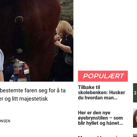
POPULÆRT
Tilbake til
 bestemte faren seg for å ta
skolebenken: Husker
du hvordan man
r og litt majestetisk
regner ut oppgaven?
Her er den nye
øyebrynstilen – som
blir hyllet og hånet
over hele verden