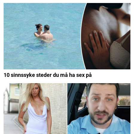
10 sinnssyke steder du må ha sex på