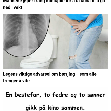
Mannen kjøper trang minikjole for å få kona til å gå
ned i vekt
Legens viktige advarsel om bæsjing – som alle
trenger å vite