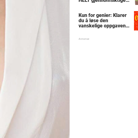
HELT gjennomsiktige
– kjenner du noen
som burde slå til?
Kun for genier: Klarer
du å løse den
vanskelige oppgaven
med enkel
skolematte?