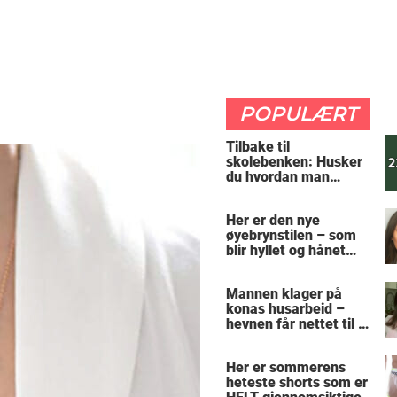
POPULÆRT
Tilbake til
skolebenken: Husker
du hvordan man
regner ut oppgaven?
Her er den nye
øyebrynstilen – som
blir hyllet og hånet
over hele verden
Mannen klager på
konas husarbeid –
hevnen får nettet til å
le
Her er sommerens
heteste shorts som er