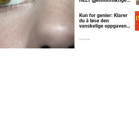
HELT gjennomsiktige
– kjenner du noen
som burde slå til?
Kun for genier: Klarer
du å løse den
vanskelige oppgaven
med enkel
skolematte?