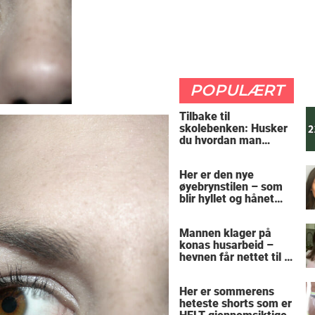
POPULÆRT
Tilbake til
skolebenken: Husker
du hvordan man
regner ut oppgaven?
Her er den nye
øyebrynstilen – som
blir hyllet og hånet
over hele verden
Mannen klager på
konas husarbeid –
hevnen får nettet til å
le
Her er sommerens
heteste shorts som er