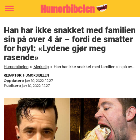
Toggle
menu
Han har ikke snakket med familien
sin på over 4 år – fordi de smatter
for høyt: «Lydene gjør meg
rasende»
Humorbibelen
»
Merkelig
»
Han har ikke snakket med familien sin på over 4 år – fordi de smatter for høyt: «Lydene gjør meg rasende»
REDAKTØR: HUMORBIBELEN
Oppdatert:
jan 10, 2022, 12:27
Publisert:
jan 10, 2022, 12:27