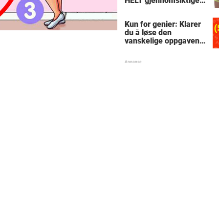
HELT gjennomsiktige
– kjenner du noen
som burde slå til?
Kun for genier: Klarer
du å løse den
vanskelige oppgaven
med enkel
skolematte?