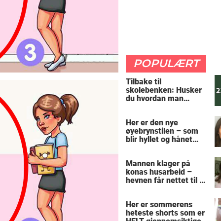
POPULÆRT
Tilbake til
skolebenken: Husker
du hvordan man
regner ut oppgaven?
Her er den nye
øyebrynstilen – som
blir hyllet og hånet
over hele verden
Mannen klager på
konas husarbeid –
hevnen får nettet til å
le
Her er sommerens
heteste shorts som er