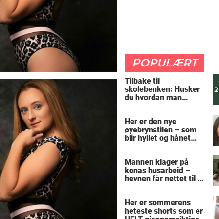
POPULÆRT
Tilbake til
skolebenken: Husker
du hvordan man
regner ut oppgaven?
Her er den nye
øyebrynstilen – som
blir hyllet og hånet
over hele verden
Mannen klager på
konas husarbeid –
hevnen får nettet til å
le
Her er sommerens
heteste shorts som er