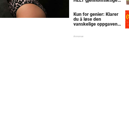
HELT gjennomsiktige
– kjenner du noen
som burde slå til?
Kun for genier: Klarer
du å løse den
vanskelige oppgaven
med enkel
skolematte?