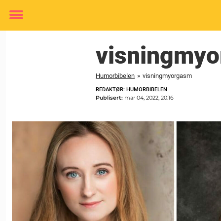
Toggle
menu
visningmy
Humorbibelen
»
visningmyorgasm
REDAKTØR: HUMORBIBELEN
Publisert:
mar 04, 2022, 20:16