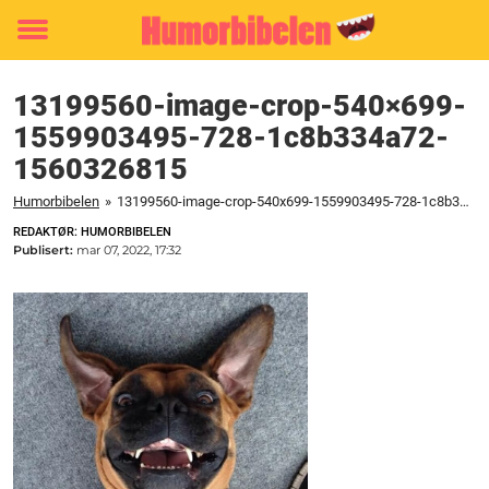
Toggle
menu
13199560-image-crop-540×699-
1559903495-728-1c8b334a72-
1560326815
Humorbibelen
»
13199560-image-crop-540x699-1559903495-728-1c8b334a72-1560326815
REDAKTØR: HUMORBIBELEN
Publisert:
mar 07, 2022, 17:32