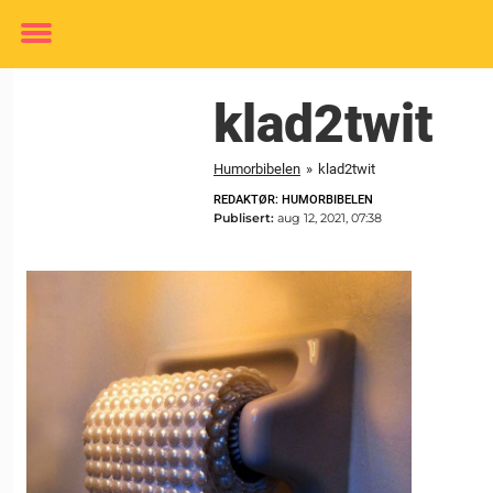
Toggle
menu
klad2twit
Humorbibelen
»
klad2twit
REDAKTØR: HUMORBIBELEN
Publisert:
aug 12, 2021, 07:38