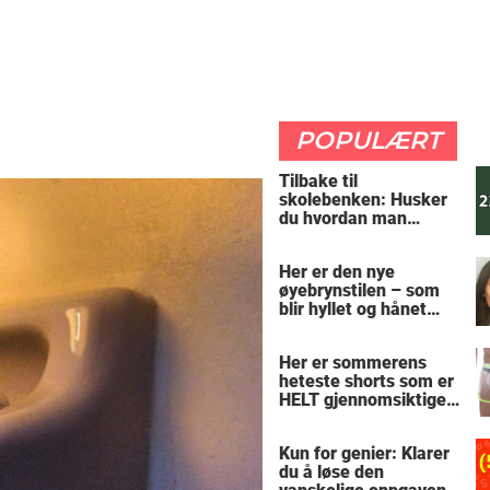
POPULÆRT
Tilbake til
skolebenken: Husker
du hvordan man
regner ut oppgaven?
Her er den nye
øyebrynstilen – som
blir hyllet og hånet
over hele verden
Her er sommerens
heteste shorts som er
HELT gjennomsiktige
– kjenner du noen
som burde slå til?
Kun for genier: Klarer
du å løse den