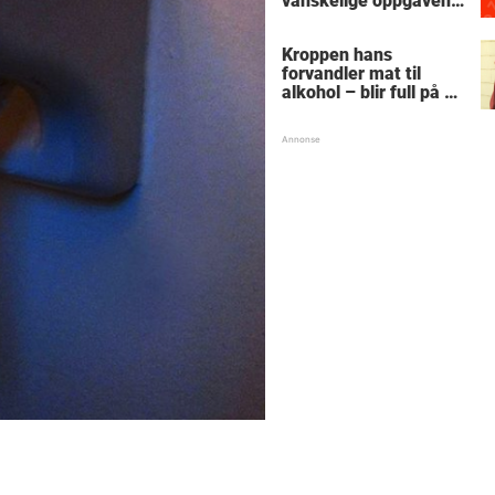
vanskelige oppgaven
med enkel
skolematte?
Kroppen hans
forvandler mat til
alkohol – blir full på et
stykke sukkerbrød:
"Snakker tull og går
rundt i sirkler"