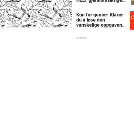
HELT gjennomsiktige
– kjenner du noen
som burde slå til?
Kun for genier: Klarer
du å løse den
vanskelige oppgaven
med enkel
skolematte?