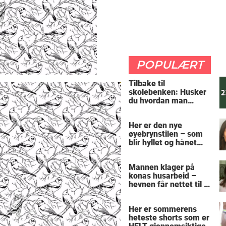
POPULÆRT
Tilbake til
skolebenken: Husker
du hvordan man
regner ut oppgaven?
Her er den nye
øyebrynstilen – som
blir hyllet og hånet
over hele verden
Mannen klager på
konas husarbeid –
hevnen får nettet til å
le
Her er sommerens
heteste shorts som er