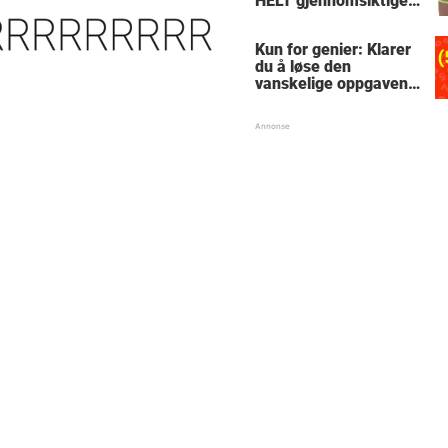
HELT gjennomsiktige
– kjenner du noen
som burde slå til?
Kun for genier: Klarer
du å løse den
vanskelige oppgaven
med enkel
skolematte?