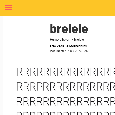
Toggle
menu
brelele
Humorbibelen
»
brelele
REDAKTØR: HUMORBIBELEN
Publisert:
okt 08, 2019, 14:12