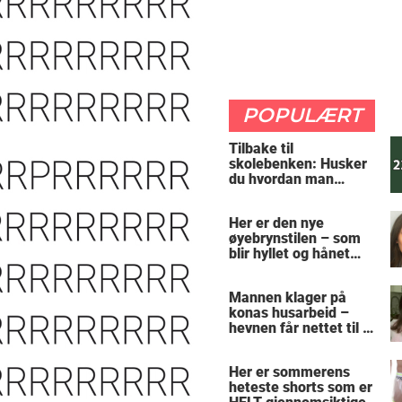
POPULÆRT
Tilbake til
skolebenken: Husker
du hvordan man
regner ut oppgaven?
Her er den nye
øyebrynstilen – som
blir hyllet og hånet
over hele verden
Mannen klager på
konas husarbeid –
hevnen får nettet til å
le
Her er sommerens
heteste shorts som er