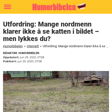
Toggle
menu
Utfordring: Mange nordmenn
klarer ikke å se katten i bildet –
men lykkes du?
Humorbibelen
»
Internett
»
Utfordring: Mange nordmenn klarer ikke å se katten i bildet - men lykkes du?
REDAKTØR: HUMORBIBELEN
Oppdatert:
jun 29, 2020, 07:58
Publisert:
jun 29, 2020, 07:58