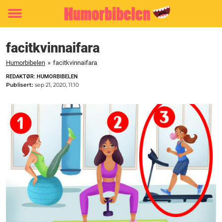
Toggle
menu
facitkvinnaifara
Humorbibelen
»
facitkvinnaifara
REDAKTØR: HUMORBIBELEN
Publisert:
sep 21, 2020, 11:10