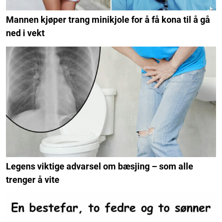
Mannen kjøper trang minikjole for å få kona til å gå
ned i vekt
Legens viktige advarsel om bæsjing – som alle
trenger å vite