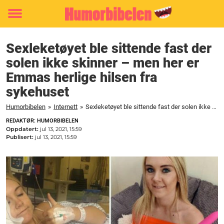
Toggle
menu
Sexleketøyet ble sittende fast der
solen ikke skinner – men her er
Emmas herlige hilsen fra
sykehuset
Humorbibelen
»
Internett
»
Sexleketøyet ble sittende fast der solen ikke skinner – men her er Emmas herlige hilsen fra sykehuset
REDAKTØR: HUMORBIBELEN
Oppdatert:
jul 13, 2021, 15:59
Publisert:
jul 13, 2021, 15:59