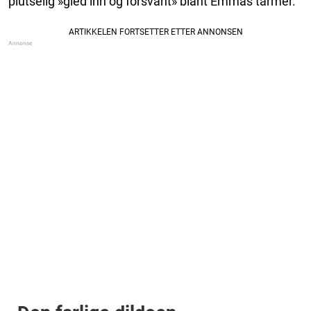
plutselig »gled inn og forsvant» blant Emmas tarmer.