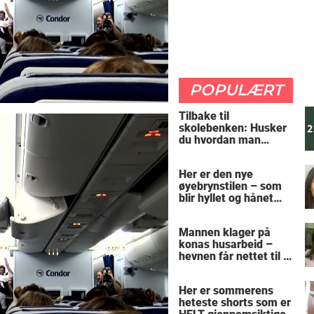
POPULÆRT
Tilbake til
skolebenken: Husker
du hvordan man
regner ut oppgaven?
Her er den nye
øyebrynstilen – som
blir hyllet og hånet
over hele verden
Mannen klager på
konas husarbeid –
hevnen får nettet til å
le
Her er sommerens
heteste shorts som er