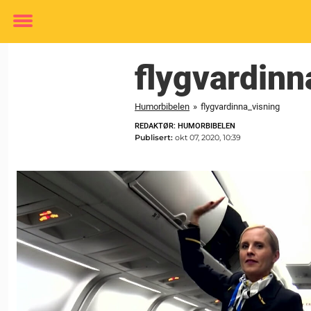
Toggle
menu
flygvardinn
Humorbibelen
»
flygvardinna_visning
REDAKTØR: HUMORBIBELEN
Publisert:
okt 07, 2020, 10:39