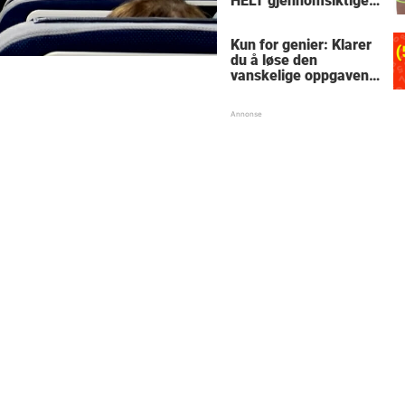
HELT gjennomsiktige
– kjenner du noen
som burde slå til?
Kun for genier: Klarer
du å løse den
vanskelige oppgaven
med enkel
skolematte?