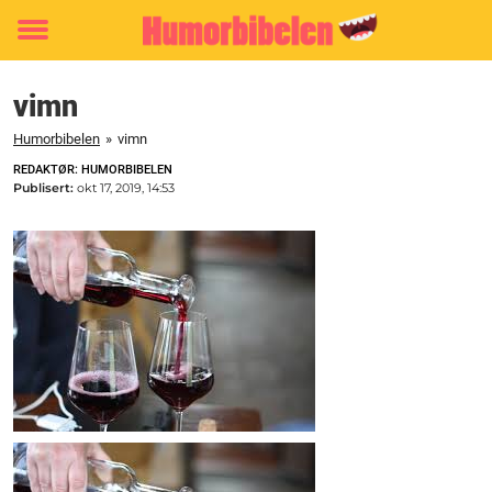
Toggle
menu
vimn
Humorbibelen
»
vimn
REDAKTØR: HUMORBIBELEN
Publisert:
okt 17, 2019, 14:53