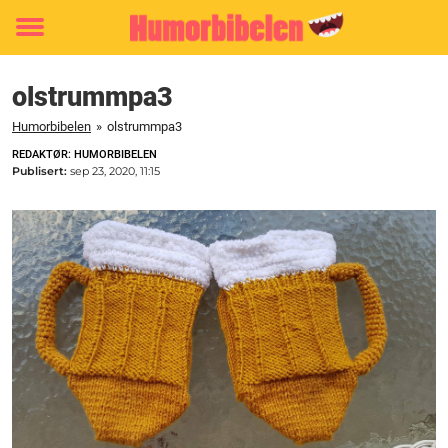
Toggle
menu
olstrummpa3
Humorbibelen
»
olstrummpa3
REDAKTØR: HUMORBIBELEN
Publisert:
sep 23, 2020, 11:15