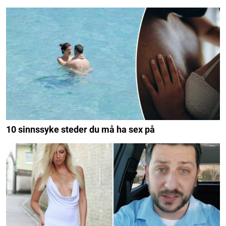
10 sinnssyke steder du må ha sex på