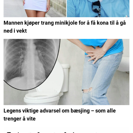
Mannen kjøper trang minikjole for å få kona til å gå
ned i vekt
Legens viktige advarsel om bæsjing – som alle
trenger å vite