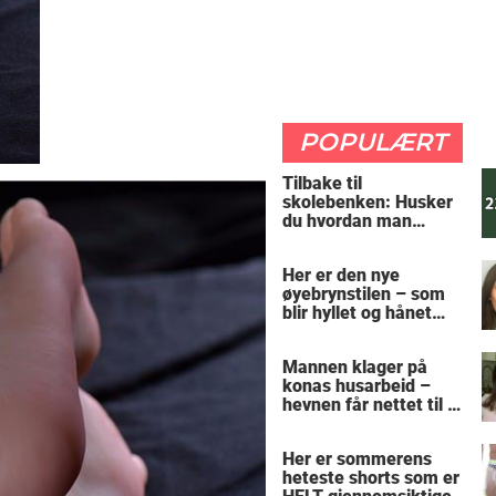
POPULÆRT
Tilbake til
skolebenken: Husker
du hvordan man
regner ut oppgaven?
Her er den nye
øyebrynstilen – som
blir hyllet og hånet
over hele verden
Mannen klager på
konas husarbeid –
hevnen får nettet til å
le
Her er sommerens
heteste shorts som er