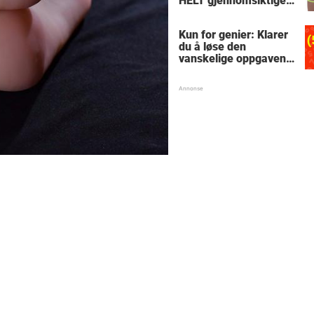
HELT gjennomsiktige
– kjenner du noen
som burde slå til?
Kun for genier: Klarer
du å løse den
vanskelige oppgaven
med enkel
skolematte?