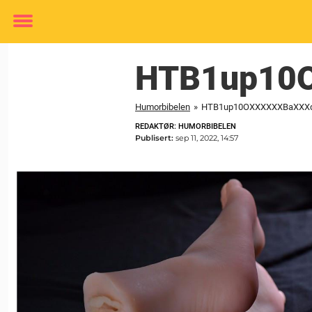
Toggle
menu
HTB1up10
Humorbibelen
»
HTB1up10OXXXXXXBaXXX
REDAKTØR: HUMORBIBELEN
Publisert:
sep 11, 2022, 14:57