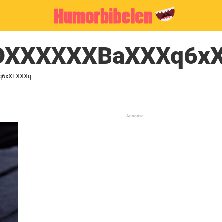
OXXXXXXBaXXXq6x
q6xXFXXXq