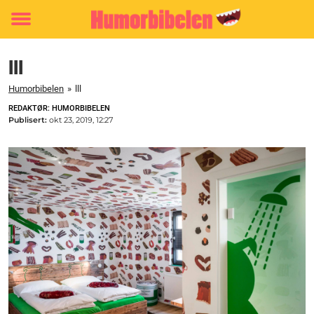
Toggle
menu
lll
Humorbibelen
»
lll
REDAKTØR: HUMORBIBELEN
Publisert:
okt 23, 2019, 12:27