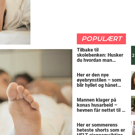
POPULÆRT
Tilbake til
skolebenken: Husker
du hvordan man
regner ut oppgaven?
Her er den nye
øyebrynstilen – som
blir hyllet og hånet
over hele verden
Mannen klager på
konas husarbeid –
hevnen får nettet til å
le
Her er sommerens
heteste shorts som er