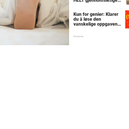
HELT gjennomsiktige
– kjenner du noen
som burde slå til?
Kun for genier: Klarer
du å løse den
vanskelige oppgaven
med enkel
skolematte?