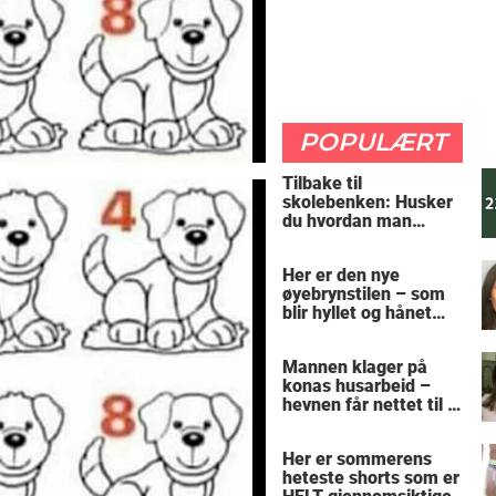
POPULÆRT
Tilbake til
skolebenken: Husker
du hvordan man
regner ut oppgaven?
Her er den nye
øyebrynstilen – som
blir hyllet og hånet
over hele verden
Mannen klager på
konas husarbeid –
hevnen får nettet til å
le
Her er sommerens
heteste shorts som er