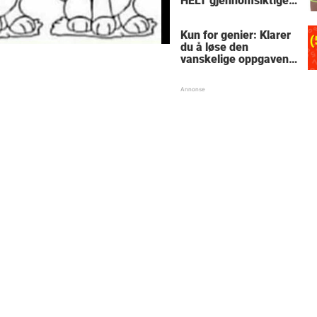
HELT gjennomsiktige
– kjenner du noen
som burde slå til?
Kun for genier: Klarer
du å løse den
vanskelige oppgaven
med enkel
skolematte?