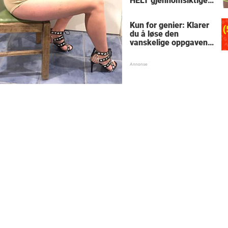
HELT gjennomsiktige
– kjenner du noen
som burde slå til?
Kun for genier: Klarer
du å løse den
vanskelige oppgaven
med enkel
skolematte?