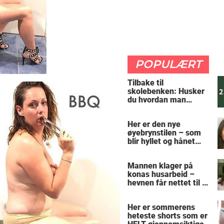
POPULÆRT
Tilbake til
skolebenken: Husker
du hvordan man
regner ut oppgaven?
Her er den nye
øyebrynstilen – som
blir hyllet og hånet
over hele verden
Mannen klager på
konas husarbeid –
hevnen får nettet til å
le
Her er sommerens
heteste shorts som er