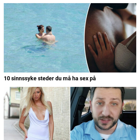
10 sinnssyke steder du må ha sex på