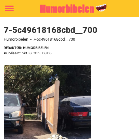
Toggle
menu
7-5c49618168cbd__700
Humorbibelen
»
7-5c49618168cbd__700
REDAKTØR: HUMORBIBELEN
Publisert:
okt 18, 2019, 08:06