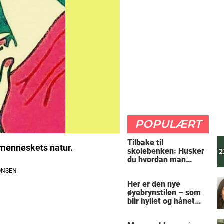
POPULÆRT
Tilbake til
r menneskets natur.
skolebenken: Husker
du hvordan man
regner ut oppgaven?
Her er den nye
øyebrynstilen – som
blir hyllet og hånet
over hele verden