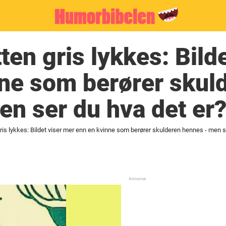
ten gris lykkes: Bild
ne som berører skul
n ser du hva det er
gris lykkes: Bildet viser mer enn en kvinne som berører skulderen hennes - men s