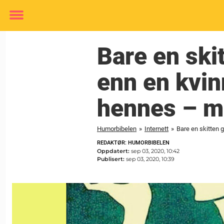
Toggle
menu
Bare en skit
enn en kvin
hennes – me
Humorbibelen
»
Internett
»
Bare en skitten 
REDAKTØR: HUMORBIBELEN
Oppdatert:
sep 03, 2020, 10:42
Publisert:
sep 03, 2020, 10:39