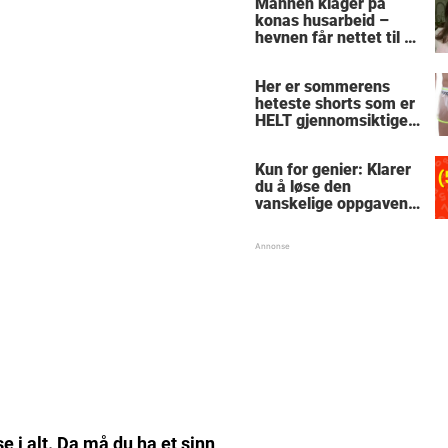
Mannen klager på
konas husarbeid –
hevnen får nettet til å
le
Her er sommerens
heteste shorts som er
HELT gjennomsiktige
– kjenner du noen
som burde slå til?
Kun for genier: Klarer
du å løse den
vanskelige oppgaven
med enkel
skolematte?
e i alt. Da må du ha et sinn