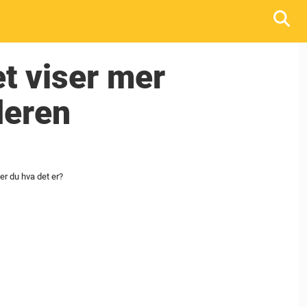
et viser mer
deren
?
er du hva det er?