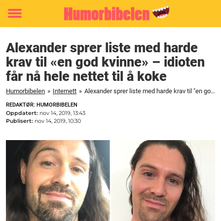
Toggle
menu
Alexander sprer liste med harde
krav til «en god kvinne» – idioten
får nå hele nettet til å koke
Humorbibelen
»
Internett
»
Alexander sprer liste med harde krav til "en god kvinne" – idioten får nå hele nettet til å koke
REDAKTØR: HUMORBIBELEN
Oppdatert:
nov 14, 2019, 13:43
Publisert:
nov 14, 2019, 10:30