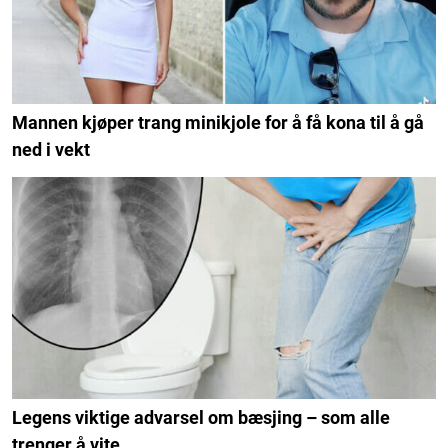
Mannen kjøper trang minikjole for å få kona til å gå
ned i vekt
Legens viktige advarsel om bæsjing – som alle
trenger å vite