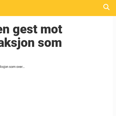
ten gest mot
eaksjon som
Konstabelen gjør plutselig en liten gest mot politihunden – se nå hundens reaksjon som overrasker nettet