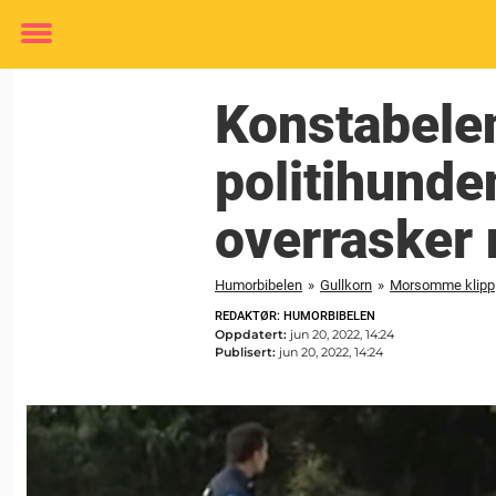
Toggle
menu
Konstabelen
politihunde
overrasker 
Humorbibelen
»
Gullkorn
»
Morsomme klipp
REDAKTØR: HUMORBIBELEN
Oppdatert:
jun 20, 2022, 14:24
Publisert:
jun 20, 2022, 14:24